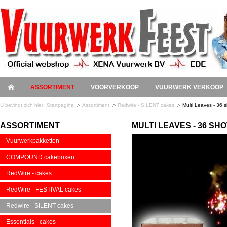
ASSORTIMENT
VOORVERKOOP
VUURWERK VERKOOP
U bevindt zich hier:
Startpagina
Assortiment
Redwire - SILENT cakes
Multi Leaves - 36 
ASSORTIMENT
MULTI LEAVES - 36 SH
Vuurwerkpakketten
COMPOUND cakeboxen
RedWire - cakes
RedWire - FESTIVAL cakes
Redwire - SILENT cakes
Essentials - cakes