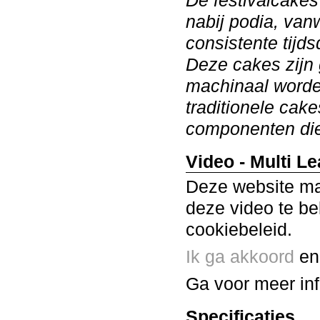
De festivalcake
nabij podia, van
consistente tijds
Deze cakes zijn
machinaal worden
traditionele cak
componenten die
Video - Multi L
Deze website ma
deze video te be
cookiebeleid.
Ik ga akkoord
en 
Ga voor meer in
Specificaties