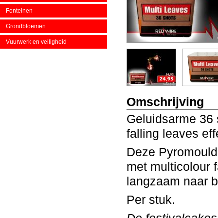
Fonteinen
Grondbloemen
Vuurwerk en veiligheid
Omschrijving
Geluidsarme 36 s
falling leaves ef
Deze Pyromould 
met multicolour f
langzaam naar b
Per stuk.