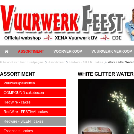
ASSORTIMENT
VOORVERKOOP
VUURWERK VERKOOP
U bevindt zich hier:
Startpagina
Assortiment
Redwire - SILENT cakes
White Glitter Waterf
ASSORTIMENT
WHITE GLITTER WATERF
Vuurwerkpakketten
COMPOUND cakeboxen
RedWire - cakes
RedWire - FESTIVAL cakes
Redwire - SILENT cakes
Essentials - cakes