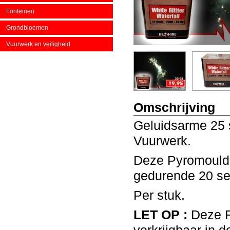
Fonteinen
Grondbloemen
Vuurwerk en veiligheid
Omschrijving
Geluidsarme 25 s
Vuurwerk.
Deze Pyromould c
gedurende 20 sec
Per stuk.
LET OP :
Deze F