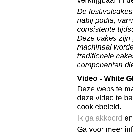
verkrijgbaar in d
De festivalcake
nabij podia, van
consistente tijds
Deze cakes zijn
machinaal worden
traditionele cak
componenten die
Video - White Gl
Deze website ma
deze video te be
cookiebeleid.
Ik ga akkoord
en 
Ga voor meer in