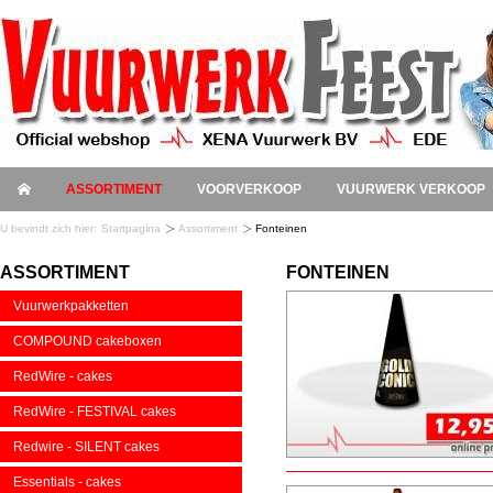
ASSORTIMENT
VOORVERKOOP
VUURWERK VERKOOP
U bevindt zich hier:
Startpagina
Assortiment
Fonteinen
ASSORTIMENT
FONTEINEN
Vuurwerkpakketten
COMPOUND cakeboxen
RedWire - cakes
RedWire - FESTIVAL cakes
Redwire - SILENT cakes
Essentials - cakes