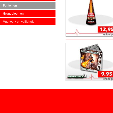
Fonteinen
Grondbloemen
Vuurwerk en veiligheid