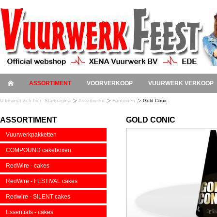
ASSORTIMENT
VOORVERKOOP
VUURWERK VERKOOP
U bevindt zich hier:
Startpagina
Assortiment
Fonteinen
Gold Conic
ASSORTIMENT
GOLD CONIC
Vuurwerkpakketten
COMPOUND cakeboxen
RedWire - cakes
RedWire - FESTIVAL cakes
Redwire - SILENT cakes
Essentials - cakes