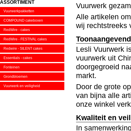
ASSORTIMENT
Vuurwerk gezamen
Vuurwerkpakketten
Alle artikelen o
COMPOUND cakeboxen
wij rechtstreeks
RedWire - cakes
Toonaangevend
RedWire - FESTIVAL cakes
Lesli Vuurwerk 
Redwire - SILENT cakes
vuurwerk uit Chi
Essentials - cakes
doorgegroeid na
Fonteinen
markt.
Grondbloemen
Door de grote op
Vuurwerk en veiligheid
van bijna alle a
onze winkel verkr
Kwaliteit en vei
In samenwerkin