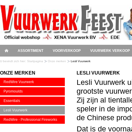
ASSORTIMENT
VOORVERKOOP
VUURWERK VERKOOP
U bevindt zich hier:
Startpagina
Onze merken
Lesli Vuurwerk
ONZE MERKEN
LESLI VUURWERK
Lesli Vuurwerk u
RedWire Vuurwerk
grootste vuurwe
Pyromoulds
Zij zijn al tienta
Essentials
speler in de imp
Lesli Vuurwerk
de Chinese prod
RedWire - Professional Fireworks
Dat is de voorn