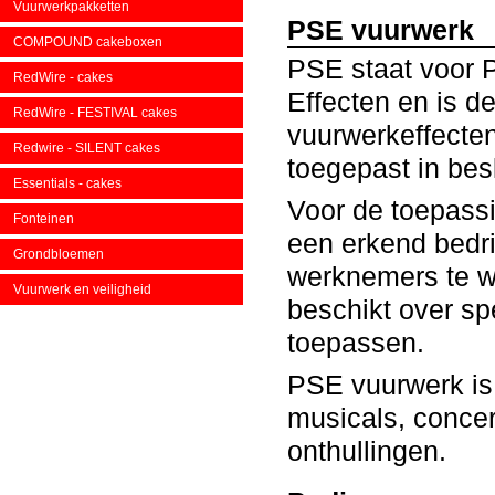
Vuurwerkpakketten
PSE vuurwerk
COMPOUND cakeboxen
PSE staat voor 
RedWire - cakes
Effecten en is d
RedWire - FESTIVAL cakes
vuurwerkeffecte
Redwire - SILENT cakes
toegepast in bes
Essentials - cakes
Voor de toepass
Fonteinen
een erkend bedri
Grondbloemen
werknemers te w
Vuurwerk en veiligheid
beschikt over s
toepassen.
PSE vuurwerk is 
musicals, conce
onthullingen.