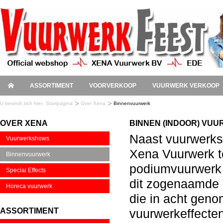
ASSORTIMENT
VOORVERKOOP
VUURWERK VERKOOP
U bevindt zich hier:
Startpagina
Over Xena
Binnenvuurwerk
OVER XENA
BINNEN (INDOOR) VU
Naast vuurwerks
Vuurwerkshows
Xena Vuurwerk t
Binnenvuurwerk
podiumvuurwerk 
Special Effects
dit zogenaamde i
Horeca vuurwerk
die in acht geno
ASSORTIMENT
vuurwerkeffecten