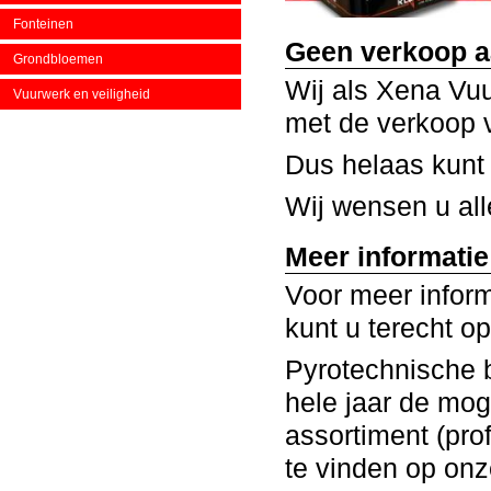
Fonteinen
Geen verkoop aa
Grondbloemen
Wij als Xena Vu
Vuurwerk en veiligheid
met de verkoop v
Dus helaas kunt
Wij wensen u all
Meer informati
Voor meer inform
kunt u terecht 
Pyrotechnische b
hele jaar de mog
assortiment (pr
te vinden op onz