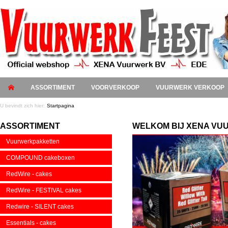
ASSORTIMENT
VOORVERKOOP
VUURWERK VERKOOP
U bevindt zich hier:
Startpagina
ASSORTIMENT
WELKOM BIJ XENA V
Vuurwerkpakketten
COMPOUND cakeboxen
RedWire - cakes
RedWire - FESTIVAL cakes
Redwire - SILENT cakes
Essentials - cakes