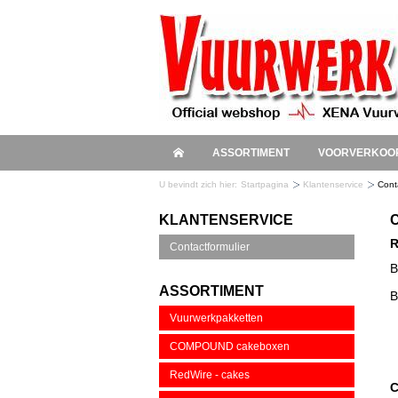
ASSORTIMENT
VOORVERKOO
U bevindt zich hier:
Startpagina
Klantenservice
Cont
KLANTENSERVICE
R
Contactformulier
B
ASSORTIMENT
B
Vuurwerkpakketten
COMPOUND cakeboxen
RedWire - cakes
C