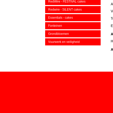
RedWire - FESTIVAL cakes
A
Redwire - SILENT cakes
V
Essentials - cakes
T
E
Fonteinen
Grondbloemen
A
H
Vuurwerk en veiligheid
A