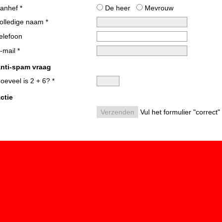
anhef *
De heer
Mevrouw
olledige naam *
elefoon
-mail *
nti-spam vraag
oeveel is 2 + 6? *
ctie
Vul het formulier "correct" 