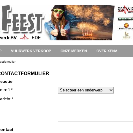
P
VUURWERK VERKOOP
ONZE MERKEN
OVER XENA
actformulier
CONTACTFORMULIER
eactie
etreft *
ericht *
ontact