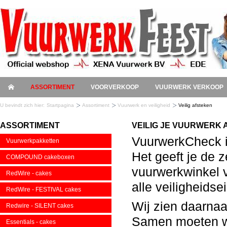
ASSORTIMENT
VOORVERKOOP
VUURWERK VERKOOP
U bevindt zich hier:
Startpagina
Assortiment
Vuurwerk en veiligheid
Veilig afsteken
ASSORTIMENT
VEILIG JE VUURWERK
VuurwerkCheck i
Vuurwerkpakketten
Het geeft je de z
COMPOUND cakeboxen
vuurwerkwinkel 
RedWire - cakes
alle veiligheidse
RedWire - FESTIVAL cakes
Wij zien daarnaa
Redwire - SILENT cakes
Samen moeten we 
Essentials - cakes