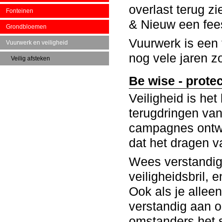
overlast terug z
Fonteinen
& Nieuw een fees
Grondbloemen
Vuurwerk is een f
Vuurwerk en veiligheid
nog vele jaren z
Veilig afsteken
Be wise - prote
Veiligheid is he
terugdringen van
campagnes ontwi
dat het dragen va
Wees verstandig 
veiligheidsbril, 
Ook als je allee
verstandig aan om
omstanders het s