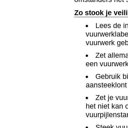
Zo stook je veil
Lees de in
vuurwerklabe
vuurwerk geb
Zet allem
een vuurwerkb
Gebruik b
aansteeklont
Zet je vu
het niet kan 
vuurpijlenst
Steek vuu